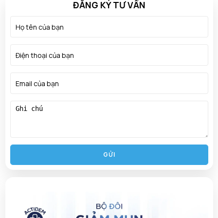
ĐĂNG KÝ TƯ VẤN
GỬI