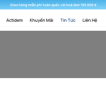
Giao hàng miễn phí toàn quốc với hoá đơn 199.000 đ
Actidem
Khuyến Mãi
Tin Tức
Liên Hệ