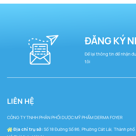
ĐĂNG KÝ N
Để lại thông tin để nhận đ
tôi
LIÊN HỆ
CÔNG TY TNHH PHÂN PHỐI DƯỢC MỸ PHẨM DERMA FOYER
Địa chỉ trụ sở:
Số 18 Đường Số 86, Phường Cát Lái, Thành phố