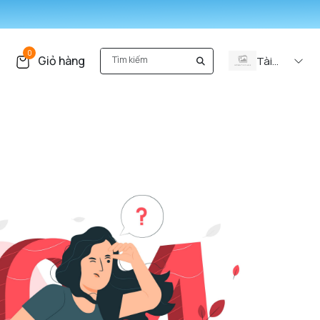
0
Giỏ hàng
Tài
khoản