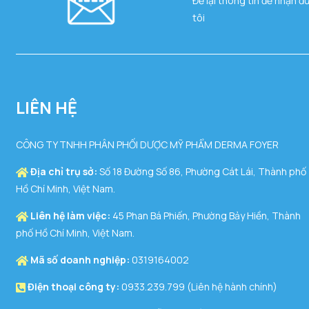
Để lại thông tin để nhận đ
tôi
LIÊN HỆ
CÔNG TY TNHH PHÂN PHỐI DƯỢC MỸ PHẨM DERMA FOYER
Địa chỉ trụ sở:
Số 18 Đường Số 86, Phường Cát Lái, Thành phố
Hồ Chí Minh, Việt Nam.
Liên hệ làm việc:
45 Phan Bá Phiến, Phường Bảy Hiền, Thành
phố Hồ Chí Minh, Việt Nam.
Mã số doanh nghiệp:
0319164002
Điện thoại công ty:
0933.239.799 (Liên hệ hành chính)