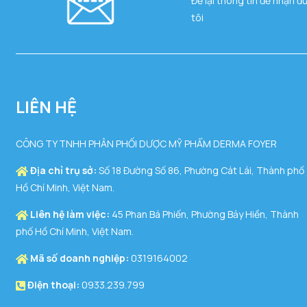
Để lại thông tin để nhận đ
tôi
LIÊN HỆ
CÔNG TY TNHH PHÂN PHỐI DƯỢC MỸ PHẨM DERMA FOYER
Địa chỉ trụ sở:
Số 18 Đường Số 86, Phường Cát Lái, Thành phố
Hồ Chí Minh, Việt Nam.
Liên hệ làm việc:
45 Phan Bá Phiến, Phường Bảy Hiền, Thành
phố Hồ Chí Minh, Việt Nam.
Mã số doanh nghiệp:
0319164002
Điện thoại:
0933.239.799