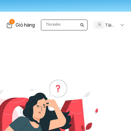
0
Giỏ hàng
Tài
khoản