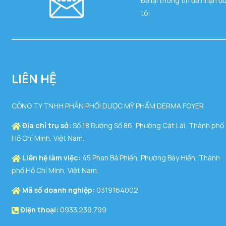
Để lại thông tin để nhận đ
tôi
LIÊN HỆ
CÔNG TY TNHH PHÂN PHỐI DƯỢC MỸ PHẨM DERMA FOYER
Địa chỉ trụ sở:
Số 18 Đường Số 86, Phường Cát Lái, Thành phố
Hồ Chí Minh, Việt Nam.
Liên hệ làm việc:
45 Phan Bá Phiến, Phường Bảy Hiền, Thành
phố Hồ Chí Minh, Việt Nam.
Mã số doanh nghiệp:
0319164002
Điện thoại:
0933.239.799