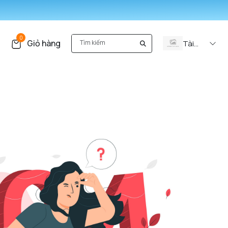
0
Giỏ hàng
Tài
khoản