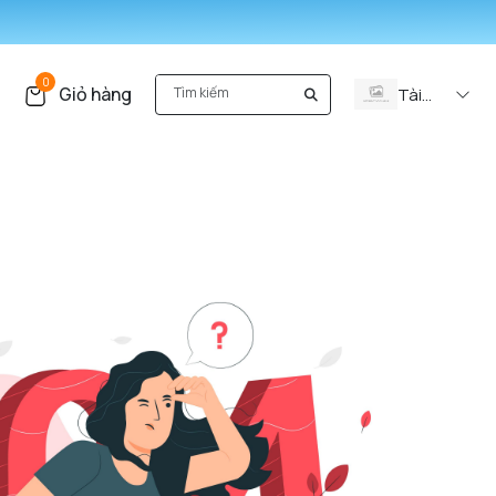
0
Giỏ hàng
Tài
khoản