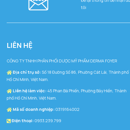
Để lại thông tin để nhận đ
tôi
LIÊN HỆ
CÔNG TY TNHH PHÂN PHỐI DƯỢC MỸ PHẨM DERMA FOYER
Địa chỉ trụ sở:
Số 18 Đường Số 86, Phường Cát Lái, Thành phố
Hồ Chí Minh, Việt Nam.
Liên hệ làm việc:
45 Phan Bá Phiến, Phường Bảy Hiền, Thành
phố Hồ Chí Minh, Việt Nam.
Mã số doanh nghiệp:
0319164002
Điện thoại:
0933.239.799