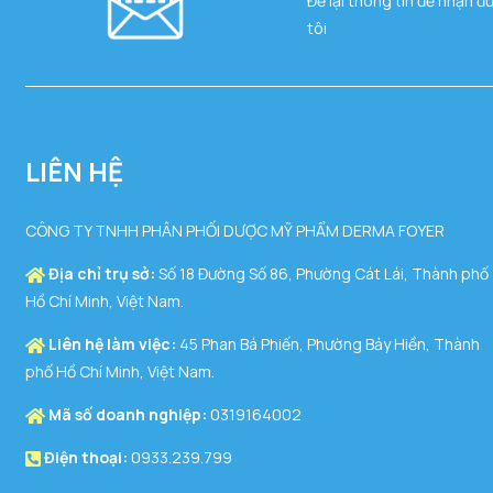
Để lại thông tin để nhận đ
tôi
LIÊN HỆ
CÔNG TY TNHH PHÂN PHỐI DƯỢC MỸ PHẨM DERMA FOYER
Địa chỉ trụ sở:
Số 18 Đường Số 86, Phường Cát Lái, Thành phố
Hồ Chí Minh, Việt Nam.
Liên hệ làm việc:
45 Phan Bá Phiến, Phường Bảy Hiền, Thành
phố Hồ Chí Minh, Việt Nam.
Mã số doanh nghiệp:
0319164002
Điện thoại:
0933.239.799