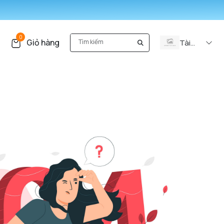
0
Giỏ hàng
Tài
khoản